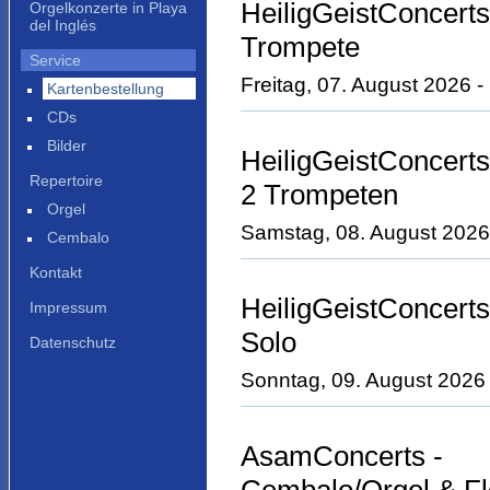
HeiligGeistConcerts
Orgelkonzerte in Playa
del Inglés
Trompete
Service
Freitag, 07. August 2026 - 
Kartenbestellung
CDs
Bilder
HeiligGeistConcerts
Repertoire
2 Trompeten
Orgel
Samstag, 08. August 2026 -
Cembalo
Kontakt
HeiligGeistConcerts
Impressum
Solo
Datenschutz
Sonntag, 09. August 2026 -
AsamConcerts -