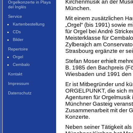
Kirchenmusik an der Mus
Orgelkonzerte in Playa
del Inglés
München.
Service
Mit einem zusätzlichen H
Kartenbestellung
„Orgel“ (bis 1991) sowie m
für Orgel bei André Stricke
CDs
Meisterklasse für Cembalo
Bilder
Zylberajch am Conservatoi
Repertoire
Strasbourg ergänzte er se
Orgel
Stefan Moser erhielt meh
Cembalo
B. 1985 den Bachpreis (Fö
Wiesbaden und 1991 den 1. P
Kontakt
Impressum
Er ist Mitbegründer und kü
ORGELPUNKT, die sich mit
Datenschutz
Agenturen für Orgelmusik i
Münchner Gasteig veranst
Zusammenarbeit mit der 
Konzerte.
Neben seiner Tätigkeit als