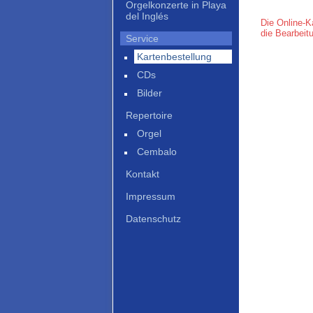
Orgelkonzerte in Playa
del Inglés
Die Online-K
die Bearbeit
Service
Kartenbestellung
CDs
Bilder
Repertoire
Orgel
Cembalo
Kontakt
Impressum
Datenschutz