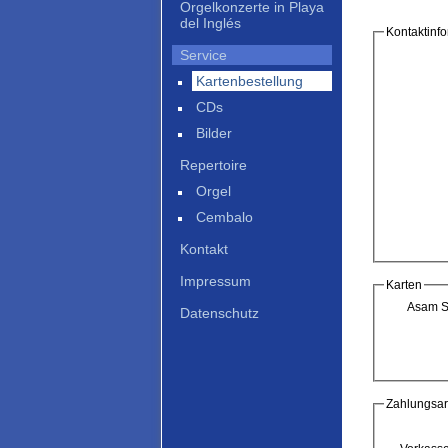
Orgelkonzerte in Playa
del Inglés
Kontaktinf
Service
Kartenbestellung
CDs
Bilder
Repertoire
Orgel
Cembalo
Kontakt
Impressum
Karten
Asam S
Datenschutz
Zahlungsar