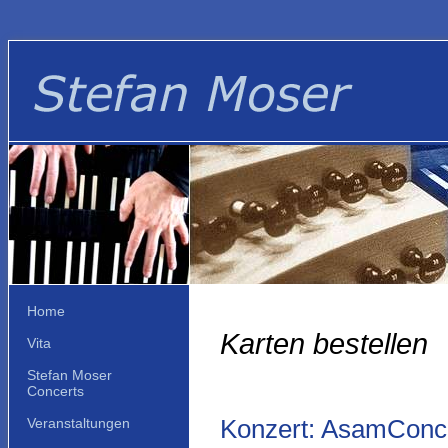
Home
Karten bestellen
Vita
Stefan Moser
Concerts
Konzert: AsamConce
Veranstaltungen