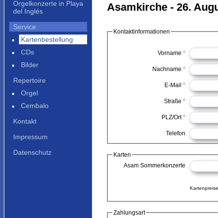
Orgelkonzerte in Playa
Asamkirche - 26. Augu
del Inglés
Service
Kontaktinformationen
Kartenbestellung
CDs
Vorname
*
Bilder
Nachname
*
Repertoire
E-Mail
*
Orgel
Straße
*
Cembalo
PLZ/Ort
*
Kontakt
Telefon
Impressum
Datenschutz
Karten
Asam Sommerkonzerte
Kartenpreise
Zahlungsart