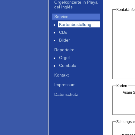
Orgelkonzerte in Playa
del Inglés
Kontaktinf
Service
Kartenbestellung
CDs
Bilder
Repertoire
Orgel
Cembalo
Kontakt
Impressum
Karten
Asam S
Datenschutz
Zahlungsar