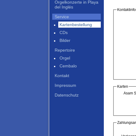
Orgelkonzerte in Playa
del Inglés
Kontaktinf
Service
Kartenbestellung
CDs
Bilder
Repertoire
Orgel
Cembalo
Kontakt
Impressum
Karten
Asam S
Datenschutz
Zahlungsar