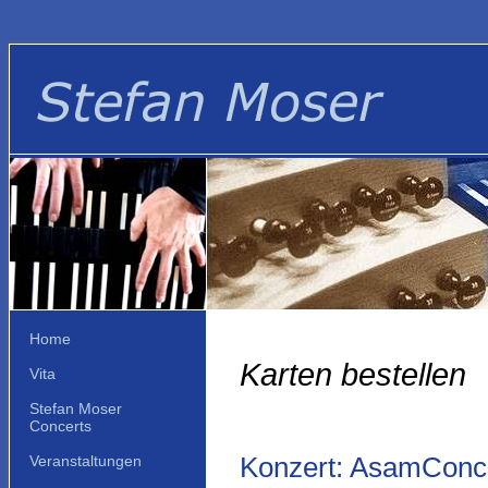
Home
Karten bestellen
Vita
Stefan Moser
Concerts
Konzert: AsamConce
Veranstaltungen