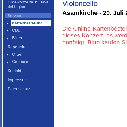
Violoncello
Orgelkonzerte in Playa
del Inglés
Asamkirche - 20. Juli 
Service
Kartenbestellung
Die Online-Kartenbestel
CDs
dieses Konzert, es werd
Bilder
benötigt. Bitte kaufen 
Repertoire
Orgel
Cembalo
Kontakt
Impressum
Datenschutz