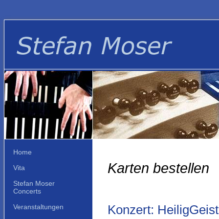
Home
Karten bestellen
Vita
Stefan Moser
Concerts
Konzert: HeiligGeis
Veranstaltungen