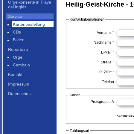
Orgelkonzerte in Playa
Heilig-Geist-Kirche - 
del Inglés
Service
Kontaktinformationen
Kartenbestellung
CDs
Vorname
*
Bilder
Nachname
*
Repertoire
E-Mail
*
Orgel
Straße
*
Cembalo
PLZ/Ort
*
Kontakt
Telefon
Impressum
Datenschutz
Karten
Preisgruppe A
Kartenpreise
Zahlungsart